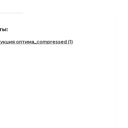
ты:
укция оптима_compressed (1)