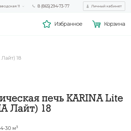
8 (865) 294-73-77
аводская 11
Личный кабинет
татистики,
Принять
смотра.
Подробнее
Избранное
Корзина
 Лайт) 18
ическая печь KARINA Lite
А Лайт) 18
3
4-30 м