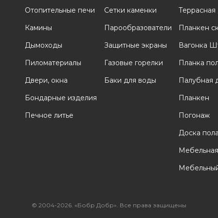
Отопительные печи
Сетки каменки
Террасная
и
Камины
Парообразователи
Планкен с
Дымоходы
Защитные экраны
Вагонка Ш
Пиломатериалы
Газовые горелки
Планка по
Двери, окна
Баки для воды
Палубная 
Бондарные изделия
Планкен
Печное литье
Погонаж
Доска пол
Мебельная
Мебельный
© 2004-2026. «Бобр Добр». Все права защищены