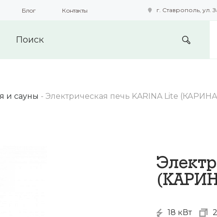
г. Ставрополь, ул. З
Блог
Контакты
подобные технологии для получения данных с целью сбора с
предоставления вам возможности персонализированного про
я и сауны
-
Электрическая печь KARINA Lite (КАРИНА
Электр
(КАРИН
18 кВт
2