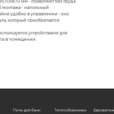
0x570x870 мм - позволяют без труда
б монтажа - напольный
айне удобно в управлении - оно
та, который приобретается
 используется устройствами для
та в помещении.
Печи для бани
Теплообменники
Евровагон