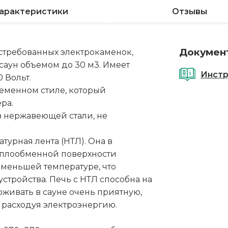
арактеристики
Отзывы
Докумен
остребованных электрокаменок,
саун объемом до 30 м3. Имеет
Инстр
 Вольт.
еменном стиле, который
ра.
з нержавеющей стали, не
турная лента (НТЛ). Она в
еплообменной поверхности
 меньшей температуре, что
устройства. Печь с НТЛ способна на
ивать в сауне очень приятную,
 расходуя электроэнергию.