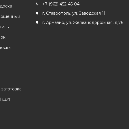
+7 (962) 452-45-04
 доска
г. Ставрополь, ул. Заводская 11
кошенный
г. Армавир, ул. Железнодорожная, д.76
тиль
лок
доска
а
 заготовка
 щит