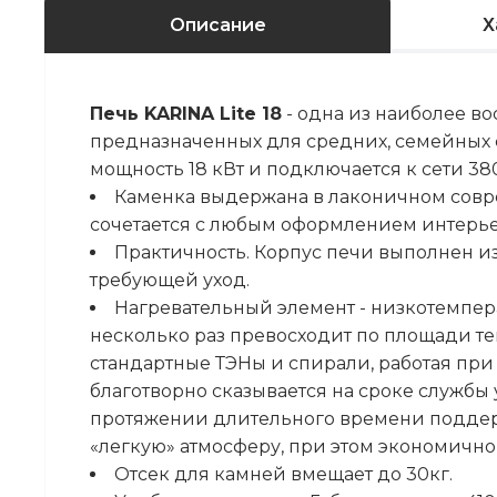
Описание
Х
Печь KARINA Lite 18
- одна из наиболее в
предназначенных для средних, семейных 
мощность 18 кВт и подключается к сети 380
Каменка выдержана в лаконичном совр
сочетается с любым оформлением интерье
Практичность. Корпус печи выполнен и
требующей уход.
Нагревательный элемент - низкотемпера
несколько раз превосходит по площади т
стандартные ТЭНы и спирали, работая при
благотворно сказывается на сроке службы 
протяжении длительного времени поддерж
«легкую» атмосферу, при этом экономично
Отсек для камней вмещает до 30кг.