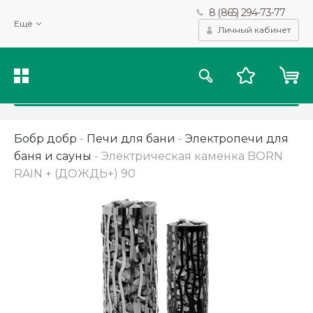
8 (865) 294-73-77
Мы используем файлы cookie и другие подобные технологии
Ещё
для получения данных с целью сбора статистики, повышения
Личный кабинет
качества рекомендаций и предоставления вам возможности
персонализированного просмотра.
Подробнее
Принять
Бобр добр
-
Печи для бани
-
Электропечи для
баня и сауны
-
Электрическая каменка BORN
RAIN + (ДОЖДЬ+) 90