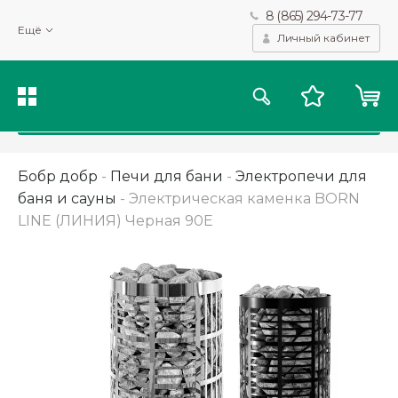
8 (865) 294-73-77
Мы используем файлы cookie и другие подобные технологии
Ещё
для получения данных с целью сбора статистики, повышения
Личный кабинет
качества рекомендаций и предоставления вам возможности
персонализированного просмотра.
Подробнее
Принять
Бобр добр
-
Печи для бани
-
Электропечи для
баня и сауны
-
Электрическая каменка BORN
LINE (ЛИНИЯ) Черная 90Е