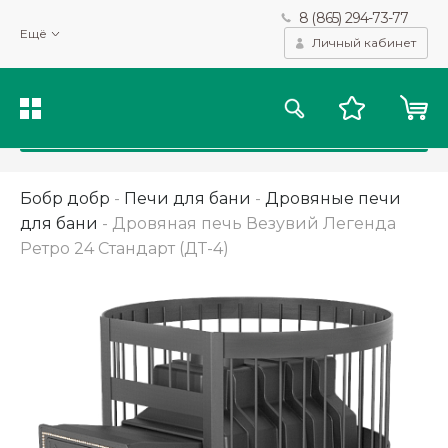
8 (865) 294-73-77
Мы используем файлы cookie и другие подобные технологии
Ещё
для получения данных с целью сбора статистики, повышения
Личный кабинет
качества рекомендаций и предоставления вам возможности
персонализированного просмотра.
Подробнее
Принять
Бобр добр
-
Печи для бани
-
Дровяные печи
для бани
-
Дровяная печь Везувий Легенда
Ретро 24 Стандарт (ДТ-4)