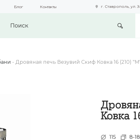
г. Ставрополь, ул. З
Блог
Контакты
подобные технологии для получения данных с целью сбора с
предоставления вам возможности персонализированного про
бани
-
Дровяная печь Везувий Скиф Ковка 16 (210) "М
Дровян
Ковка 1
115
8-18