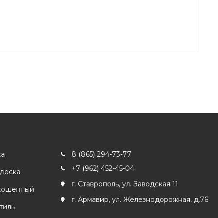
ка
8 (865) 294-73-77
+7 (962) 452-45-04
 доска
г. Ставрополь, ул. Заводская 11
кошенный
г. Армавир, ул. Железнодорожная, д.76
тиль