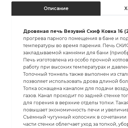
Описание
Х
Дровяная печь Везувий Скиф Ковка 16 (2
прогрева парного помещения в бане и п
температуры во время парения. Печь СКИ
закладываемой камнями для бани (приобр
Печь изготовлена из особо прочной котлов
работу при высоких температурах и давлен
Топочный тоннель также выполнен из стал
позволяет использовать дрова длиной боле
Топка оснащена каналом для подачи возд
газов. Канал проходит по задней стенке то
для горения в верхние отделы топки. Така
повышает экономичность печи и увеличива
Съёмный чугунный колосник в сочетании
части стенки облегчает уход за топкой, уб