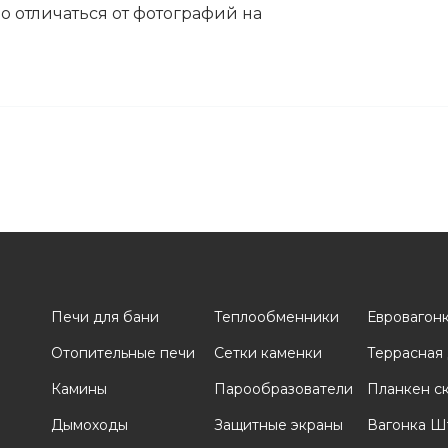
 отличаться от фотографий на
Печи для бани
Теплообменники
Евровагон
Отопительные печи
Сетки каменки
Террасная
и
Камины
Парообразователи
Планкен с
Дымоходы
Защитные экраны
Вагонка Ш