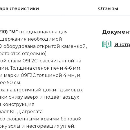
арактеристики
Отзывы
Докумен
10) "М"
предназначена для
оддержания необходимой
Инстр
Ф оборудована открытой каменкой,
етаются отдельно).
ой стали 09Г2С, рассчитанной на
ии. Толщина стенок печи 4-6 мм.
и марки 09Г2С толщиной 4 мм, и
е 50 см.
уха на вторичный дожиг дымовых
пки снизу вверх и подаёт воздух
я конструкция
ет КПД агрегата.
 со скошенными краями боковой
орку золы и несгоревших углей.