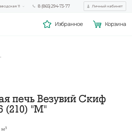
8 (865) 294-73-77
аводская 11
Личный кабинет
татистики,
Принять
смотра.
Подробнее
Избранное
Корзина
"
ая печь Везувий Скиф
6 (210) "М"
3
 м