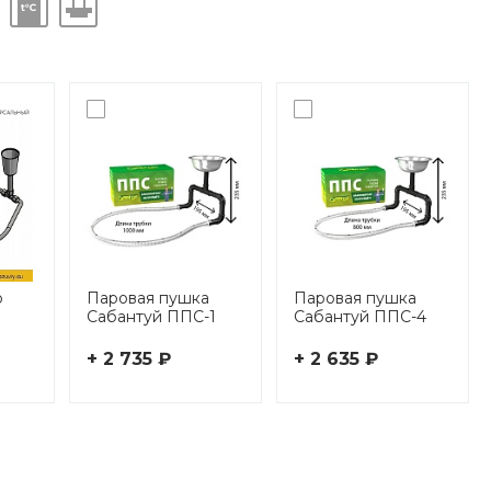
р
Паровая пушка
Паровая пушка
й
Сабантуй ППС-1
Сабантуй ППС-4
+ 2 735 ₽
+ 2 635 ₽