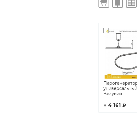
Парогенерато
универсальны
Везувий
+ 4 161 ₽