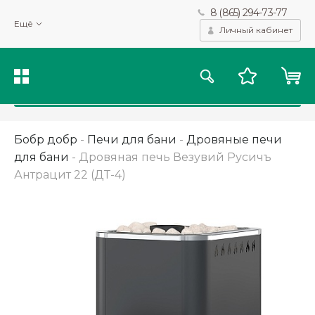
8 (865) 294-73-77
Мы используем файлы cookie и другие подобные технологии
Ещё
для получения данных с целью сбора статистики, повышения
Личный кабинет
качества рекомендаций и предоставления вам возможности
персонализированного просмотра.
Подробнее
Принять
Бобр добр
-
Печи для бани
-
Дровяные печи
для бани
-
Дровяная печь Везувий Русичъ
Антрацит 22 (ДТ-4)