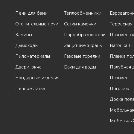
Печи для бани
Теплообменники
Евровагон
Отопительные печи
Сетки каменки
Террасная
и
Камины
Парообразователи
Планкен с
Дымоходы
Защитные экраны
Вагонка Ш
Пиломатериалы
Газовые горелки
Планка по
Двери, окна
Баки для воды
Палубная 
Бондарные изделия
Планкен
Печное литье
Погонаж
Доска пол
Мебельная
Мебельный