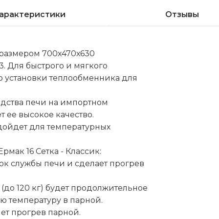
арактеристики
Отзывы
размером 700х470х630
. Для быстрого и мягкого
ю установки теплообменника для
одства печи на импортном
 ее высокое качество.
одойдет для температурных
мак 16 Сетка - Классик:
рок службы печи и сделает прогрев
до 120 кг) будет продолжительное
 температуру в парной.
яет прогрев парной.