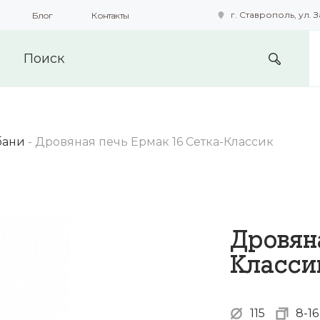
г. Ставрополь, ул. З
Блог
Контакты
подобные технологии для получения данных с целью сбора с
предоставления вам возможности персонализированного про
бани
-
Дровяная печь Ермак 16 Сетка-Классик
Дровяна
Класси
115
8-16