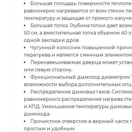
Большая площадь поверхности теплопе
равномерно нагреваются от всех стенок п
температуру и защищая от прямого излуче
Большая топка. Глубина топки дает воз
50 см, а вместительная топка объемом 40
одной закладки дров.
Чугунный колосник повышенной прочно
перегрева и является сменным элементом
Перенавешиваемая дверца может устан
или левую сторону.
Функциональный дымоход диаметром 1
возможности выбора дополнительных опци
Распределение дымовых газов. Система
равномерного распределения нагрева сте
и КПД. Уменьшение температуры дымовых 
дымохода.
Прочистное отверстие в верхней части 
простым и удобным.