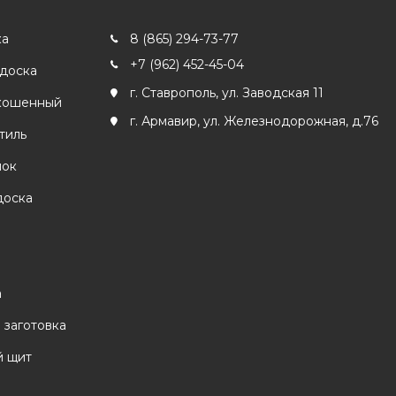
ка
8 (865) 294-73-77
+7 (962) 452-45-04
 доска
г. Ставрополь, ул. Заводская 11
кошенный
г. Армавир, ул. Железнодорожная, д.76
тиль
лок
доска
а
 заготовка
 щит