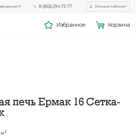
8 (865) 294-73-77
аводская 11
Личный кабинет
татистики,
Принять
смотра.
Подробнее
Избранное
Корзина
я печь Ермак 16 Сетка-
к
3
 м