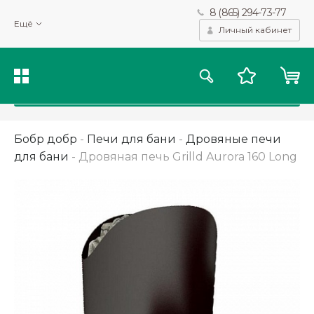
8 (865) 294-73-77
Мы используем файлы cookie и другие подобные технологии
Ещё
для получения данных с целью сбора статистики, повышения
Личный кабинет
качества рекомендаций и предоставления вам возможности
персонализированного просмотра.
Подробнее
Принять
Бобр добр
-
Печи для бани
-
Дровяные печи
для бани
-
Дровяная печь Grilld Aurora 160 Long