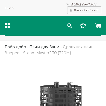
8 (865) 294-73-77
Мы используем файлы cookie и другие подобные технологии
Ещё
для получения данных с целью сбора статистики, повышения
Личный кабинет
качества рекомендаций и предоставления вам возможности
персонализированного просмотра.
Подробнее
Принять
Бобр добр
-
Печи для бани
-
Дровяная печь
Эверест "Steam Master" 30 (320М)