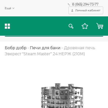
8 (865) 294-73-77
Мы используем файлы cookie и другие подобные технологии
Ещё
для получения данных с целью сбора статистики, повышения
Личный кабинет
качества рекомендаций и предоставления вам возможности
персонализированного просмотра.
Подробнее
Принять
Бобр добр
-
Печи для бани
-
Дровяная печь
Эверест "Steam Master" 24 НЕРЖ (210М)