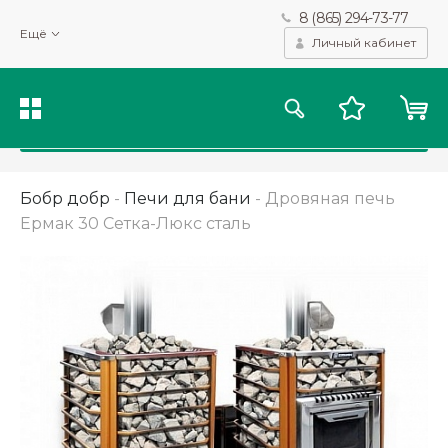
8 (865) 294-73-77
Мы используем файлы cookie и другие подобные технологии
Ещё
для получения данных с целью сбора статистики, повышения
Личный кабинет
качества рекомендаций и предоставления вам возможности
персонализированного просмотра.
Подробнее
Принять
Бобр добр
-
Печи для бани
-
Дровяная печь
Ермак 30 Сетка-Люкс сталь