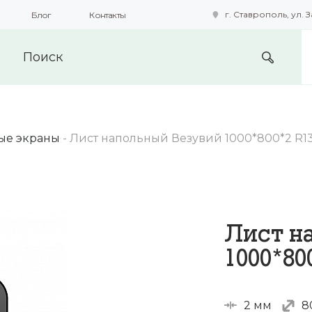
г. Ставрополь, ул. З
Блог
Контакты
подобные технологии для получения данных с целью сбора с
предоставления вам возможности персонализированного про
ые экраны
-
Лист напольный Везувий 1000*800*2 R1
Лист н
1000*80
2 мм
8