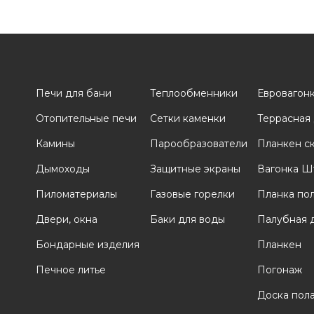
Печи для бани
Теплообменники
Евровагон
Отопительные печи
Сетки каменки
Террасная
и
Камины
Парообразователи
Планкен с
Дымоходы
Защитные экраны
Вагонка Ш
Пиломатериалы
Газовые горелки
Планка по
Двери, окна
Баки для воды
Палубная 
Бондарные изделия
Планкен
Печное литье
Погонаж
Доска пол