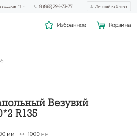
8 (865) 294-73-77
аводская 11
Личный кабинет
татистики,
Принять
смотра.
Подробнее
Избранное
Корзина
35
апольный Везувий
0*2 R135
00 мм
1000 мм