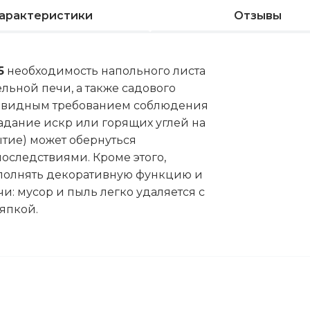
арактеристики
Отзывы
5
необходимость напольного листа
льной печи, а также садового
чевидным требованием соблюдения
адание искр или горящих углей на
тие) может обернуться
оследствиями. Кроме этого,
полнять декоративную функцию и
и: мусор и пыль легко удаляется с
япкой.