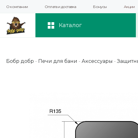
О компании
Оплата и доставка
Бонусы
Акции
Мы используем файлы cookie и другие 
повышения качества рекомендаций и 
Каталог
Бобр добр
-
Печи для бани
-
Аксессуары
-
Защитн