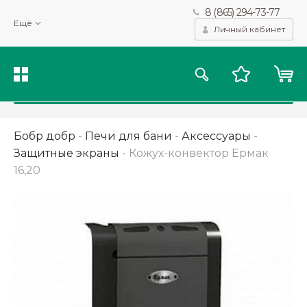
8 (865) 294-73-77
Мы используем файлы cookie и другие подобные технологии
Ещё
для получения данных с целью сбора статистики, повышения
Личный кабинет
качества рекомендаций и предоставления вам возможности
персонализированного просмотра.
Подробнее
Принять
Бобр добр
-
Печи для бани
-
Аксессуары
-
Защитные экраны
-
Кожух-конвектор Ермак
16,20