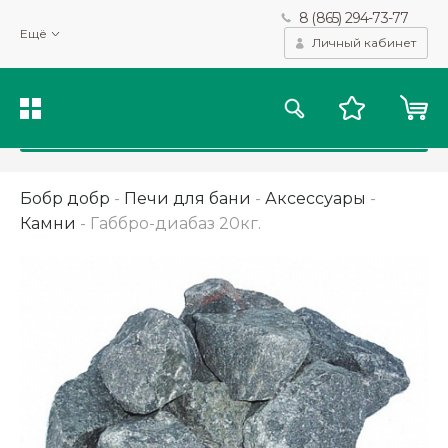
8 (865) 294-73-77
Мы используем файлы cookie и другие подобные технологии
Ещё
для получения данных с целью сбора статистики, повышения
Личный кабинет
качества рекомендаций и предоставления вам возможности
персонализированного просмотра.
Подробнее
Принять
Бобр добр
-
Печи для бани
-
Аксессуары
-
Камни
-
Габбро-диабаз 20кг.