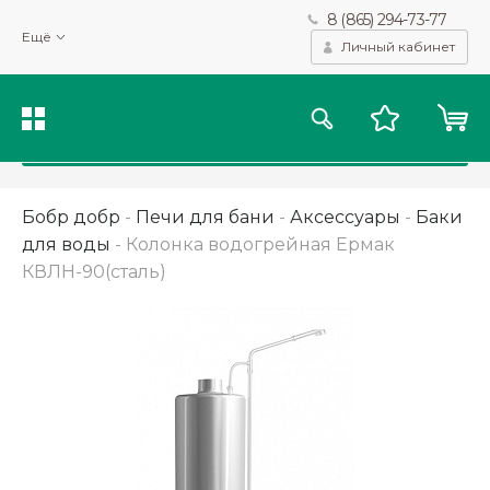
8 (865) 294-73-77
Мы используем файлы cookie и другие подобные технологии
Ещё
для получения данных с целью сбора статистики, повышения
Личный кабинет
качества рекомендаций и предоставления вам возможности
персонализированного просмотра.
Подробнее
Принять
Бобр добр
-
Печи для бани
-
Аксессуары
-
Баки
для воды
-
Колонка водогрейная Ермак
КВЛН-90(сталь)