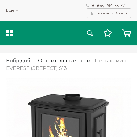
8 (865) 294-73-77
Мы используем файлы cookie и другие подобные технологии
Ещё
для получения данных с целью сбора статистики, повышения
Личный кабинет
качества рекомендаций и предоставления вам возможности
персонализированного просмотра.
Подробнее
Принять
Бобр добр
-
Отопительные печи
-
Печь-камин
EVEREST (ЭВЕРЕСТ) S13