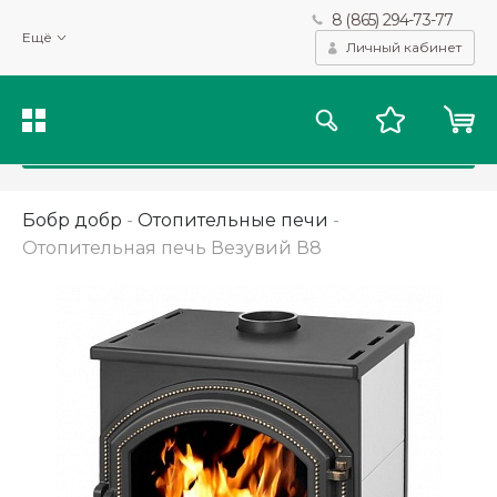
8 (865) 294-73-77
Мы используем файлы cookie и другие подобные технологии
Ещё
для получения данных с целью сбора статистики, повышения
Личный кабинет
качества рекомендаций и предоставления вам возможности
персонализированного просмотра.
Подробнее
Принять
Бобр добр
-
Отопительные печи
-
Отопительная печь Везувий В8