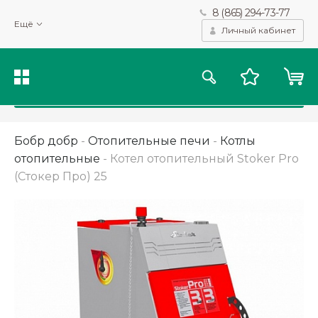
8 (865) 294-73-77
Мы используем файлы cookie и другие подобные технологии
Ещё
для получения данных с целью сбора статистики, повышения
Личный кабинет
качества рекомендаций и предоставления вам возможности
персонализированного просмотра.
Подробнее
Принять
Бобр добр
-
Отопительные печи
-
Котлы
отопительные
-
Котел отопительный Stoker Pro
(Стокер Про) 25