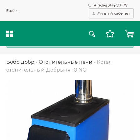
8 (865) 294-73-77
Мы используем файлы cookie и другие подобные технологии
Ещё
для получения данных с целью сбора статистики, повышения
Личный кабинет
качества рекомендаций и предоставления вам возможности
персонализированного просмотра.
Подробнее
Принять
Бобр добр
-
Отопительные печи
-
Котел
отопительный Добрыня 10 NG