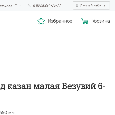
8 (865) 294-73-77
аводская 11
Личный кабинет
татистики,
Принять
смотра.
Подробнее
Избранное
Корзина
д казан малая Везувий 6-
450 мм