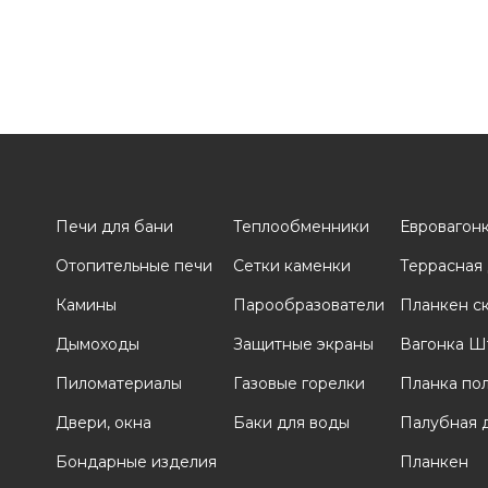
Печи для бани
Теплообменники
Евровагон
Отопительные печи
Сетки каменки
Террасная
и
Камины
Парообразователи
Планкен с
Дымоходы
Защитные экраны
Вагонка Ш
Пиломатериалы
Газовые горелки
Планка по
Двери, окна
Баки для воды
Палубная 
Бондарные изделия
Планкен