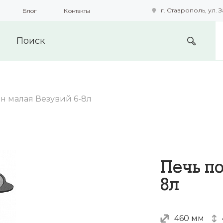
г. Ставрополь, ул. З
Блог
Контакты
подобные технологии для получения данных с целью сбора с
предоставления вам возможности персонализированного про
ан малая Везувий 6-8л
Печь по
8л
460 мм