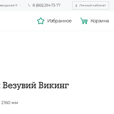
8 (865) 294-73-77
аводская 11
Личный кабинет
татистики,
Принять
смотра.
Подробнее
Избранное
Корзина
 Везувий Викинг
2160 мм