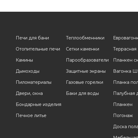
Печи для бани
Теплообменники
Евровагон
Отопительные печи
Сетки каменки
Террасная
и
Камины
Парообразователи
Планкен с
Дымоходы
Защитные экраны
Вагонка Ш
Пиломатериалы
Газовые горелки
Планка по
Двери, окна
Баки для воды
Палубная 
Бондарные изделия
Планкен
Печное литье
Погонаж
Доска пол
Мебельная