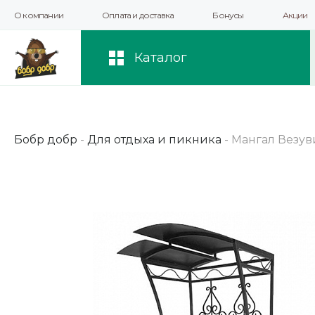
О компании
Оплата и доставка
Бонусы
Акции
Мы используем файлы cookie и другие 
повышения качества рекомендаций и 
Каталог
Бобр добр
-
Для отдыха и пикника
-
Мангал Везув