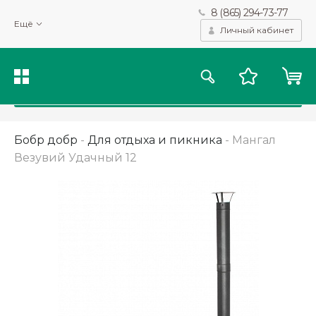
8 (865) 294-73-77
Мы используем файлы cookie и другие подобные технологии
Ещё
для получения данных с целью сбора статистики, повышения
Личный кабинет
качества рекомендаций и предоставления вам возможности
персонализированного просмотра.
Подробнее
Принять
Бобр добр
-
Для отдыха и пикника
-
Мангал
Везувий Удачный 12