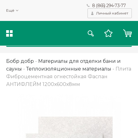
8 (865) 294-73-77
Мы используем файлы cookie и другие подобные технологии
Ещё
для получения данных с целью сбора статистики, повышения
Личный кабинет
качества рекомендаций и предоставления вам возможности
персонализированного просмотра.
Подробнее
Принять
Бобр добр
-
Материалы для отделки бани и
сауны
-
Теплоизоляционные материалы
-
Плита
Фиброцементная огнестойкая Фаспан
АНТИФЛЕЙМ 1200х600х8мм