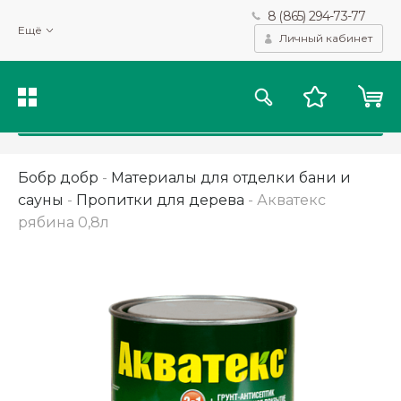
8 (865) 294-73-77
Мы используем файлы cookie и другие подобные технологии
Ещё
для получения данных с целью сбора статистики, повышения
Личный кабинет
качества рекомендаций и предоставления вам возможности
персонализированного просмотра.
Подробнее
Принять
Бобр добр
-
Материалы для отделки бани и
сауны
-
Пропитки для дерева
-
Акватекс
рябина 0,8л