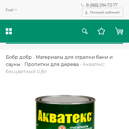
8 (865) 294-73-77
Мы используем файлы cookie и другие подобные технологии
Ещё
для получения данных с целью сбора статистики, повышения
Личный кабинет
качества рекомендаций и предоставления вам возможности
персонализированного просмотра.
Подробнее
Принять
Бобр добр
-
Материалы для отделки бани и
сауны
-
Пропитки для дерева
-
Акватекс
бесцветный 0,8л