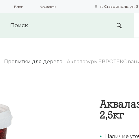
г. Ставрополь, ул. З
Блог
Контакты
подобные технологии для получения данных с целью сбора с
предоставления вам возможности персонализированного про
-
Пропитки для дерева
-
Аквалазурь ЕВРОТЕКС вани
Аквала
2,5кг
Наличие уто