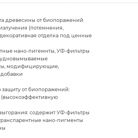
та древесины от биопоражений
Ф-излучения (потемнения,
 декоративная отделка под ценные
нтные нано-пигемнты, УФ-фильтры
 трудновымываемые
ты, модифицирующие,
 добавки
 защиту от биопоражений:
 (высокоэффективную
 выгорания: содержит УФ-фильтры
 транспарентные нано-пигменты
ны