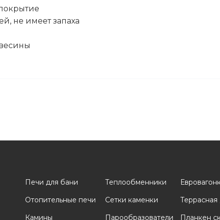
 покрытие
й, не имеет запаха
евесины
Печи для бани
Теплообменники
Евровагон
Отопительные печи
Сетки каменки
Террасная
и
Камины
Парообразователи
Планкен с