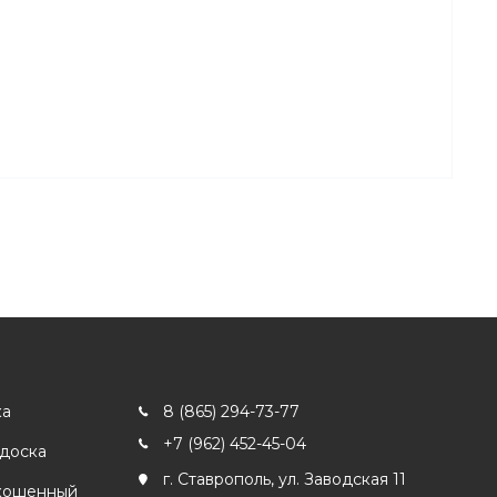
ка
8 (865) 294-73-77
+7 (962) 452-45-04
 доска
г. Ставрополь, ул. Заводская 11
кошенный