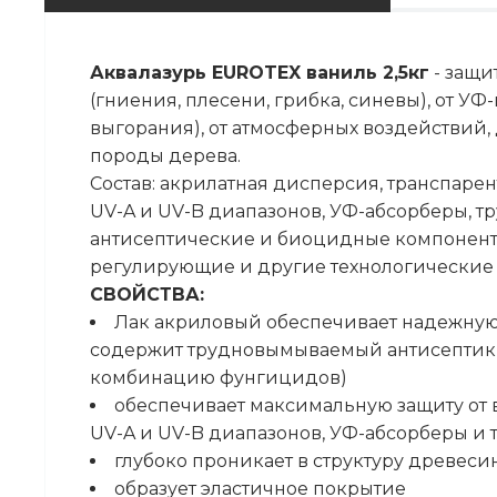
Аквалазурь EUROTEX ваниль 2,5кг
- защи
(гниения, плесени, грибка, синевы), от У
выгорания), от атмосферных воздействий,
породы дерева.
Состав: акрилатная дисперсия, транспаре
UV-A и UV-B диапазонов, УФ-абсорберы,
антисептические и биоцидные компонен
регулирующие и другие технологические
СВОЙСТВА:
Лак акриловый обеспечивает надежную
содержит трудновымываемый антисептик
комбинацию фунгицидов)
обеспечивает максимальную защиту от
UV-A и UV-B диапазонов, УФ-абсорберы и
глубоко проникает в структуру древеси
образует эластичное покрытие