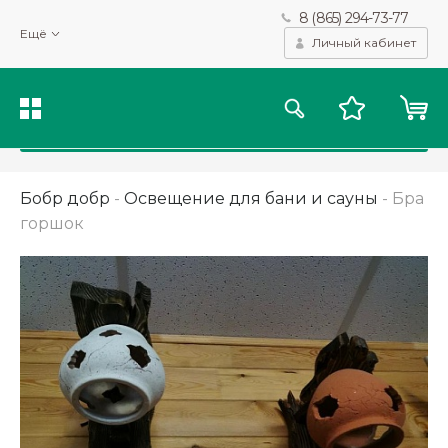
8 (865) 294-73-77
Мы используем файлы cookie и другие подобные технологии
Ещё
для получения данных с целью сбора статистики, повышения
Личный кабинет
качества рекомендаций и предоставления вам возможности
персонализированного просмотра.
Подробнее
Принять
Бобр добр
-
Освещение для бани и сауны
-
Бра
горшок