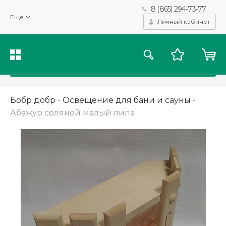
8 (865) 294-73-77
Мы используем файлы cookie и другие подобные технологии
Ещё
для получения данных с целью сбора статистики, повышения
Личный кабинет
качества рекомендаций и предоставления вам возможности
персонализированного просмотра.
Подробнее
Принять
Бобр добр
-
Освещение для бани и сауны
-
Абажур соляной малый липа