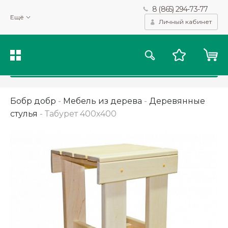
8 (865) 294-73-77
Мы используем файлы cookie и другие подобные технологии
Ещё
для получения данных с целью сбора статистики, повышения
Личный кабинет
качества рекомендаций и предоставления вам возможности
персонализированного просмотра.
Подробнее
Принять
Бобр добр
-
Мебель из дерева
-
Деревянные
стулья
-
Табурет 400х400