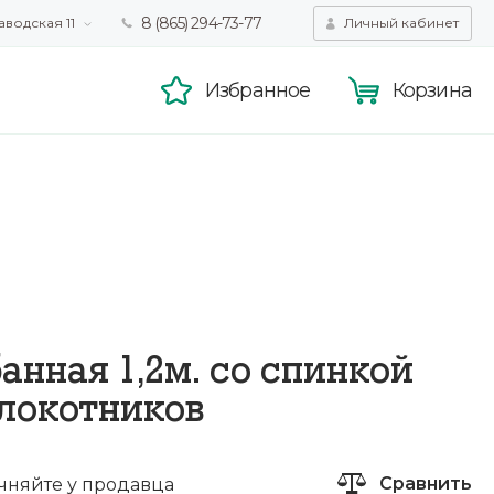
8 (865) 294-73-77
аводская 11
Личный кабинет
татистики,
Принять
смотра.
Подробнее
Избранное
Корзина
в
анная 1,2м. со спинкой
длокотников
Сравнить
чняйте у продавца