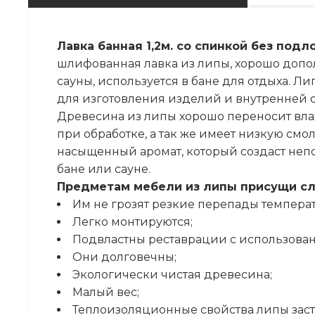
Лавка банная 1,2м. со спинкой без под
шлифованная лавка из липы, хорошо допо
сауны, используется в бане для отдыха. 
для изготовления изделий и внутренней 
Древесина из липы хорошо переносит влаж
при обработке, а так же имеет низкую смол
насыщенный аромат, который создаст неп
бане или сауне.
Предметам мебели из липы присущи с
Им не грозят резкие перепады температ
Легко монтируются;
Подвластны реставрации с использова
Они долговечны;
Экологически чистая древесина;
Малый вес;
Теплоизоляционные свойства липы заст