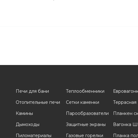
Печи для бани
Теплообменники
Евровагон
Отопительные печи
Сетки каменки
Террасная
и
Камины
Парообразователи
Планкен с
Дымоходы
Защитные экраны
Вагонка Ш
Пиломатериалы
Газовые горелки
Планка по