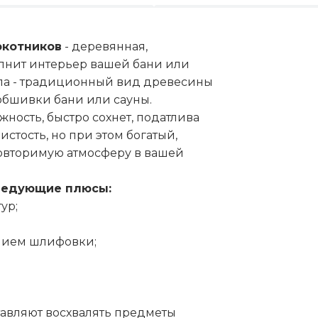
локотников
- деревянная,
лнит интерьер вашей бани или
Липа - традиционный вид древесины
обшивки бани или сауны.
ность, быстро сохнет, податлива
истость, но при этом богатый,
овторимую атмосферу в вашей
ледующие плюсы:
ур;
нием шлифовки;
авляют восхвалять предметы