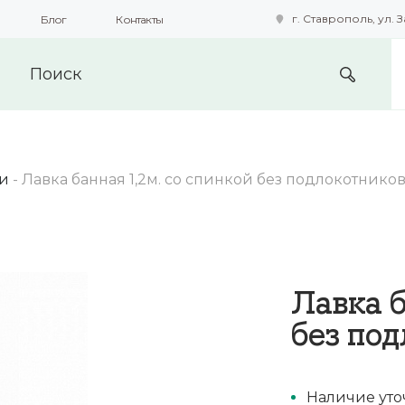
г. Ставрополь, ул. З
Блог
Контакты
подобные технологии для получения данных с целью сбора с
предоставления вам возможности персонализированного про
и
-
Лавка банная 1,2м. со спинкой без подлокотнико
Лавка б
без по
Наличие уто