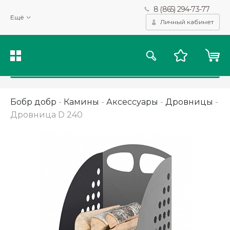
8 (865) 294-73-77
Мы используем файлы cookie и другие подобные технологии
Ещё
для получения данных с целью сбора статистики, повышения
Личный кабинет
качества рекомендаций и предоставления вам возможности
персонализированного просмотра.
Подробнее
Принять
Бобр добр
-
Камины
-
Аксессуары
-
Дровницы
-
Дровница D 240