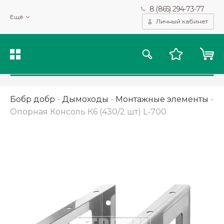
8 (865) 294-73-77
Мы используем файлы cookie и другие подобные технологии
Ещё
для получения данных с целью сбора статистики, повышения
Личный кабинет
качества рекомендаций и предоставления вам возможности
персонализированного просмотра.
Подробнее
Принять
Бобр добр
-
Дымоходы
-
Монтажные элементы
-
Опорная Консоль К6 (430/2 шт) L-700