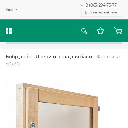
8 (865) 294-73-77
Мы используем файлы cookie и другие подобные технологии
Ещё
для получения данных с целью сбора статистики, повышения
Личный кабинет
качества рекомендаций и предоставления вам возможности
персонализированного просмотра.
Подробнее
Принять
Бобр добр
-
Двери и окна для бани
-
Форточка
50х30