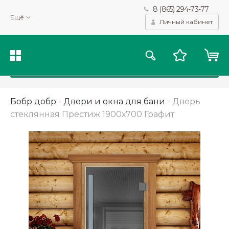
8 (865) 294-73-77
Мы используем файлы cookie и другие подобные технологии
Ещё
для получения данных с целью сбора статистики, повышения
Личный кабинет
качества рекомендаций и предоставления вам возможности
персонализированного просмотра.
Подробнее
Принять
Бобр добр
-
Двери и окна для бани
-
Дверь
стеклянная Престиж 1900х700 Графит