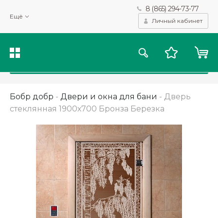
8 (865) 294-73-77
Мы используем файлы cookie и другие подобные технологии
Ещё
для получения данных с целью сбора статистики, повышения
Личный кабинет
качества рекомендаций и предоставления вам возможности
персонализированного просмотра.
Подробнее
Принять
Бобр добр
-
Двери и окна для бани
-
Дверь
стеклянная 1900х700 Бронза Березка