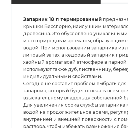
Запарник 18 л термированный
предназна
крышки.Бесспорно, наилучшим материало
древесина. Это обусловлено уникальным
и его природным ароматом, образующимс
водой. При использовании запарника из 
липовый запах, а кедровый запарник при
хвойный аромат всей атмосфере в парной.
используют также дуб, лиственницу, берё
индивидуальными свойствами.
Сегодня не составит проблем выбрать для
запарник, который будет отвечать всем т
взыскательному владельцу собственной б
Для увеличения срока службы запарника м
водой на продолжительное время, регуля
внутренней и внешней поверхности с по
раствора, чтобы избежать размножения ба