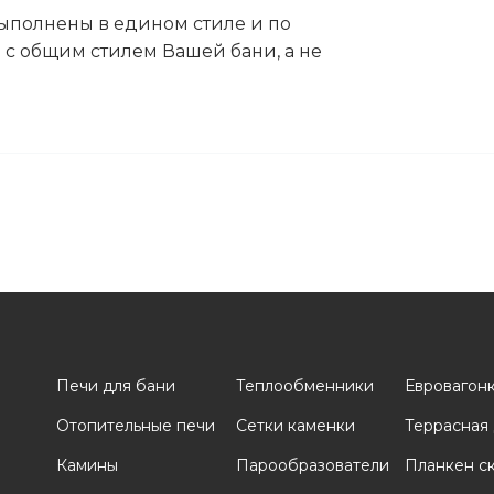
ыполнены в едином стиле и по
с общим стилем Вашей бани, а не
Печи для бани
Теплообменники
Евровагон
Отопительные печи
Сетки каменки
Террасная
и
Камины
Парообразователи
Планкен с