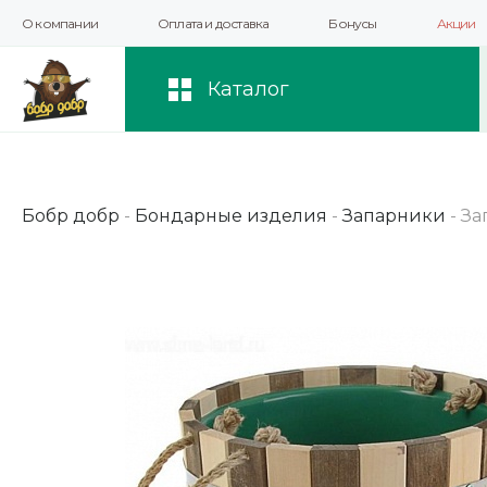
О компании
Оплата и доставка
Бонусы
Акции
Мы используем файлы cookie и другие 
повышения качества рекомендаций и 
Каталог
Бобр добр
-
Бондарные изделия
-
Запарники
-
За