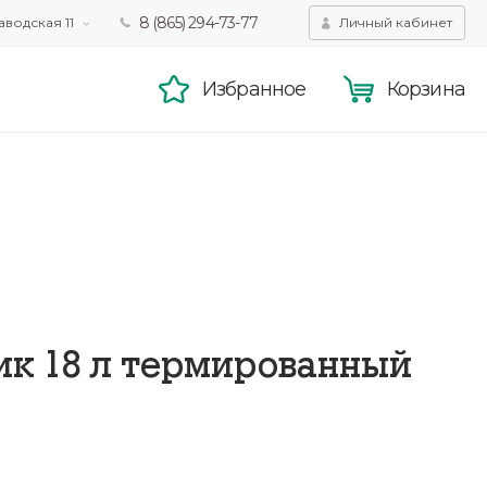
8 (865) 294-73-77
аводская 11
Личный кабинет
татистики,
Принять
смотра.
Подробнее
Избранное
Корзина
ик 18 л термированный