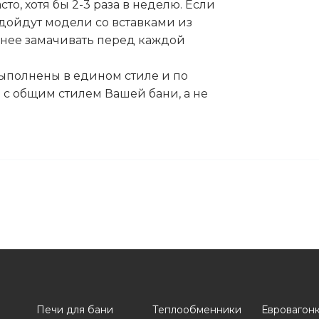
о, хотя бы 2-3 раза в неделю. Если
подойдут модели со вставками из
ранее замачивать перед каждой
ыполнены в едином стиле и по
с общим стилем Вашей бани, а не
Печи для бани
Теплообменники
Евровагон