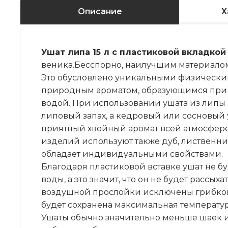
Описание
Х
Ушат липа 15 л с пластиковой вкладко
веника.Бесспорно, наилучшим материалом
Это обусловлено уникальными физически
природным ароматом, образующимся при 
водой. При использовании ушата из липы
липовый запах, а кедровый или сосновый
приятный хвойный аромат всей атмосфере 
изделий используют также дуб, лиственни
обладает индивидуальными свойствами.
Благодаря пластиковой вставке ушат не б
воды, а это значит, что он не будет рассых
воздушной прослойки исключены грибковы
будет сохранена максимальная температур
Ушаты обычно значительно меньше шаек и