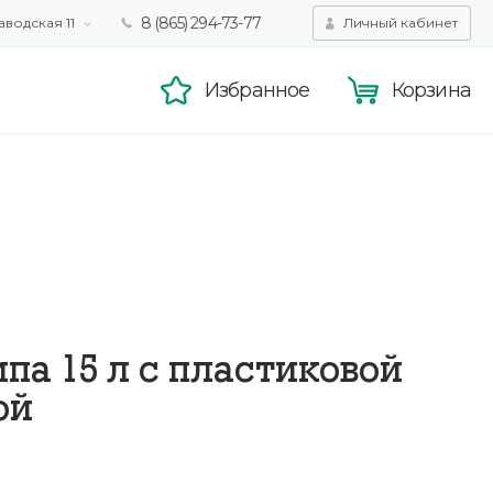
8 (865) 294-73-77
аводская 11
Личный кабинет
татистики,
Принять
смотра.
Подробнее
Избранное
Корзина
па 15 л с пластиковой
ой