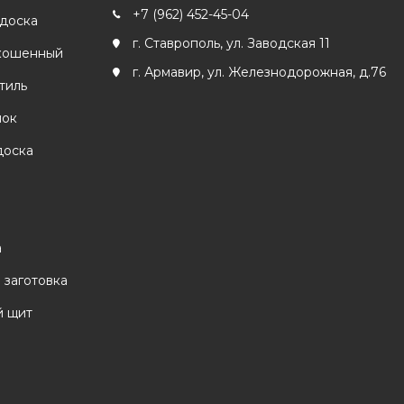
+7 (962) 452-45-04
 доска
г. Ставрополь, ул. Заводская 11
кошенный
г. Армавир, ул. Железнодорожная, д.76
тиль
лок
доска
а
 заготовка
 щит