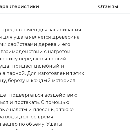
арактеристики
Отзывы
й
предназначен для запаривания
 для ушата является древесина.
ми свойствами дерева и его
взаимодействии с нагретой
 венику передастся тонкий
 ушат придаст целебный и
в парной. Для изготовления этих
цу, берёзу и каждый материал
удет подвергаться воздействию
аться и протекать. С помощью
е налеты и плесень, а также
а воды долгое время.
 вёдер по объёму. Ушаты