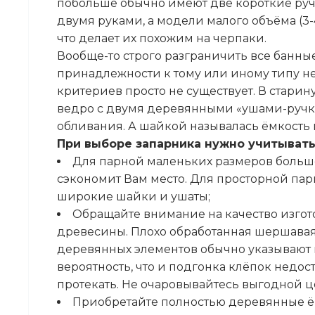
побольше обычно имеют две короткие ручк
двумя руками, а модели малого объёма (3-4
что делает их похожим на черпаки.
Вообще-то строго разграничить все банны
принадлежности к тому или иному типу не 
критериев просто не существует. В старин
ведро с двумя деревянными «ушами-ручка
обливания. А шайкой называлась ёмкость
При выборе запарника нужно учитыват
Для парной маленьких размеров больш
сэкономит Вам место. Для просторной па
широкие шайки и ушаты;
Обращайте внимание на качество изгот
древесины. Плохо обработанная шершавая
деревянных элементов обычно указывают н
вероятность, что и подгонка клёпок недос
протекать. Не очаровывайтесь выгодной ц
Приобретайте полностью деревянные ёмк