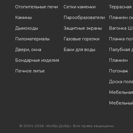
Отопительные печи
Сетки каменки
Террасная
и
Камины
Парообразователи
Планкен с
Дымоходы
Защитные экраны
Вагонка Ш
Пиломатериалы
Газовые горелки
Планка по
Двери, окна
Баки для воды
Палубная 
Бондарные изделия
Планкен
Печное литье
Погонаж
Доска пол
Мебельная
Мебельный
© 2004-2026. «Бобр Добр». Все права защищены