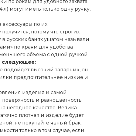
и по бокам для удобного захвата
 л) могут иметь только одну ручку,
е аксессуары по их
получится, потому что строгих
у в русских банях ушатом называли
ми» по краям для удобства
 меньшего объёма с одной ручкой.
ь следующее:
е подойдёт высокий запарник, он
рилки предпочтительнее низкие и
овления изделия и самой
 поверхность и разноцветность
а негодное качество. Велика
таточно плотная и изделие будет
еной, не покупайте явный брак;
ости только в том случае, если