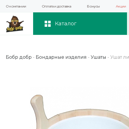
О компании
Оплата и доставка
Бонусы
Акции
Мы используем файлы cookie и другие 
повышения качества рекомендаций и 
Каталог
Бобр добр
-
Бондарные изделия
-
Ушаты
-
Ушат ли