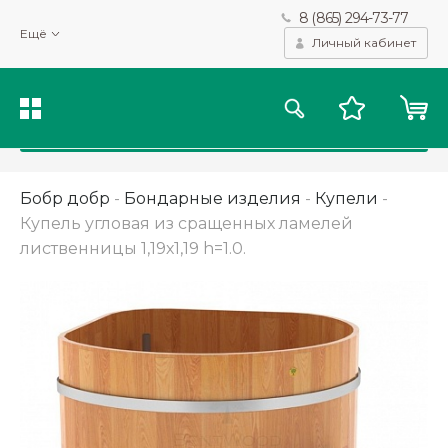
8 (865) 294-73-77
Мы используем файлы cookie и другие подобные технологии
Ещё
для получения данных с целью сбора статистики, повышения
Личный кабинет
качества рекомендаций и предоставления вам возможности
персонализированного просмотра.
Подробнее
Принять
Бобр добр
-
Бондарные изделия
-
Купели
-
Купель угловая из сращенных ламелей
лиственницы 1,19х1,19 h=1.0.