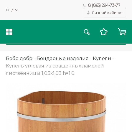
8 (865) 294-73-77
Мы используем файлы cookie и другие подобные технологии
Ещё
для получения данных с целью сбора статистики, повышения
Личный кабинет
качества рекомендаций и предоставления вам возможности
персонализированного просмотра.
Подробнее
Принять
Бобр добр
-
Бондарные изделия
-
Купели
-
Купель угловая из сращенных ламелей
лиственницы 1,03х1,03 h=1.0.