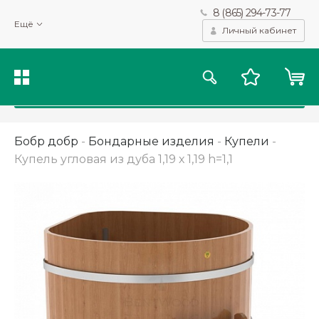
8 (865) 294-73-77
Мы используем файлы cookie и другие подобные технологии
Ещё
для получения данных с целью сбора статистики, повышения
Личный кабинет
качества рекомендаций и предоставления вам возможности
персонализированного просмотра.
Подробнее
Принять
Бобр добр
-
Бондарные изделия
-
Купели
-
Купель угловая из дуба 1,19 х 1,19 h=1,1