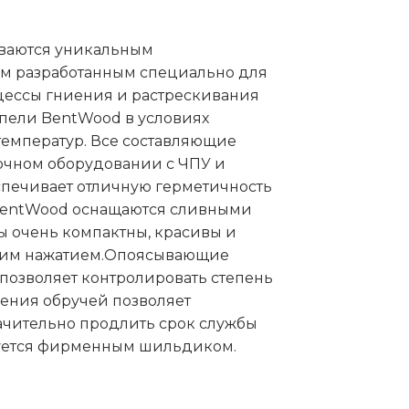
ываются уникальным
ом разработанным специально для
цессы гниения и растрескивания
упели BentWood в условиях
емператур. Все составляющие
очном оборудовании с ЧПУ и
еспечивает отличную герметичность
BentWood оснащаются сливными
ы очень компактны, красивы и
дним нажатием.Опоясывающие
позволяет контролировать степень
жения обручей позволяет
ачительно продлить срок службы
уется фирменным шильдиком.