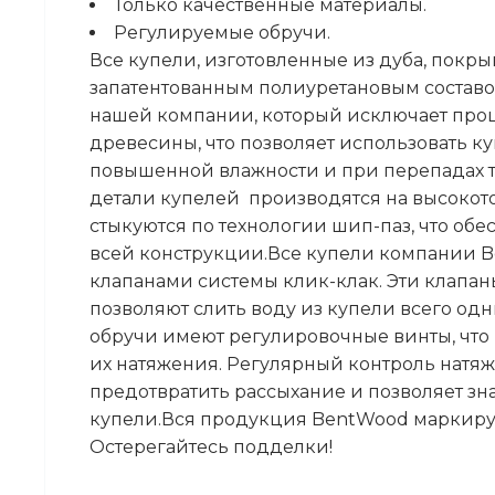
Только качественные материалы.
Регулируемые обручи.
Все купели, изготовленные из дуба, покр
запатентованным полиуретановым состав
нашей компании, который исключает про
древесины, что позволяет использовать к
повышенной влажности и при перепадах т
детали купелей производятся на высокот
стыкуются по технологии шип-паз, что об
всей конструкции.Все купели компании 
клапанами системы клик-клак. Эти клапан
позволяют слить воду из купели всего о
обручи имеют регулировочные винты, что 
их натяжения. Регулярный контроль натя
предотвратить рассыхание и позволяет зн
купели.Вся продукция BentWood маркир
Остерегайтесь подделки!