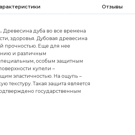
арактеристики
Отзывы
м.
Древесина дуба во все времена
ти, здоровья. Дубовая древесина
ой прочностью. Еще для нее
ванию и различным
 специальным, особым защитным
оверхности купели –
ющим эластичностью. На ощупь –
ю текстуру. Такая защита является
подтверждено государственным