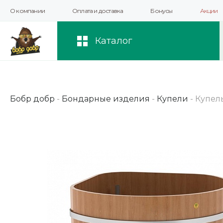
О компании
Оплата и доставка
Бонусы
Акции
Мы используем файлы cookie и другие 
повышения качества рекомендаций и 
Каталог
Бобр добр
-
Бондарные изделия
-
Купели
-
Купель