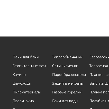
Печи для бани
Теплообменники
Евровагон
Отопительные печи
Сетки каменки
Террасная
и
Камины
Парообразователи
Планкен с
Дымоходы
Защитные экраны
Вагонка Ш
Пиломатериалы
Газовые горелки
Планка по
Двери, окна
Баки для воды
Палубная 