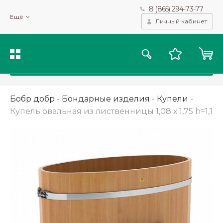
8 (865) 294-73-77
Мы используем файлы cookie и другие подобные технологии
Ещё
для получения данных с целью сбора статистики, повышения
Личный кабинет
качества рекомендаций и предоставления вам возможности
персонализированного просмотра.
Подробнее
Принять
Бобр добр
-
Бондарные изделия
-
Купели
-
Купель овальная из лиственницы 1,08 х 1,75 h=1,1