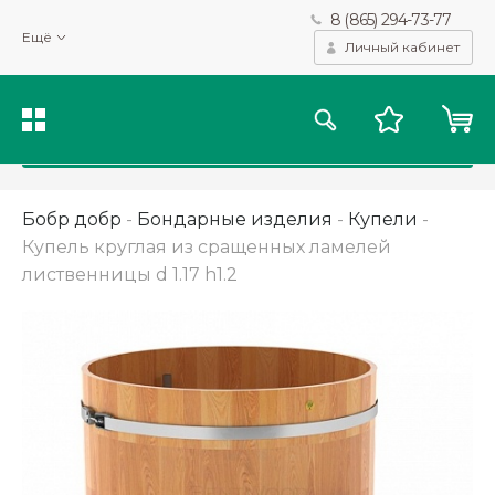
8 (865) 294-73-77
Мы используем файлы cookie и другие подобные технологии
Ещё
для получения данных с целью сбора статистики, повышения
Личный кабинет
качества рекомендаций и предоставления вам возможности
персонализированного просмотра.
Подробнее
Принять
Бобр добр
-
Бондарные изделия
-
Купели
-
Купель круглая из сращенных ламелей
лиственницы d 1.17 h1.2