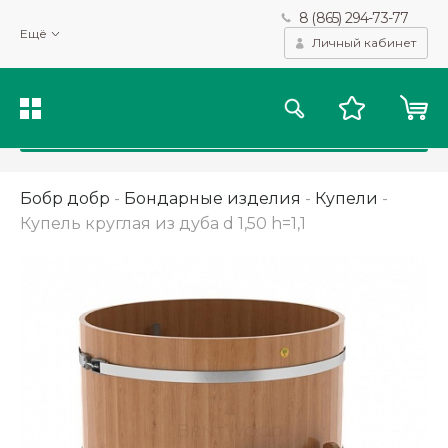
8 (865) 294-73-77
Мы используем файлы cookie и другие подобные технологии
Ещё
для получения данных с целью сбора статистики, повышения
Личный кабинет
качества рекомендаций и предоставления вам возможности
персонализированного просмотра.
Подробнее
Принять
Бобр добр
-
Бондарные изделия
-
Купели
-
Купель круглая из дуба d 1,50 h=1,1