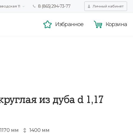
8 (865) 294-73-77
аводская 11
Личный кабинет
татистики,
Принять
смотра.
Подробнее
Избранное
Корзина
круглая из дуба d 1,17
1170 мм
1400 мм