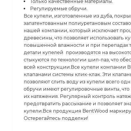
Только качественные материалы.
Регулируемые обручи.
Все купели, изготовленные из дуба, покр
запатентованным полиуретановым состав
нашей компании, который исключает про
древесины, что позволяет использовать к
повышенной влажности и при перепадах т
детали купелей производятся на высокот
стыкуются по технологии шип-паз, что об
всей конструкции.Все купели компании 
клапанами системы клик-клак. Эти клапан
позволяют слить воду из купели всего о
обручи имеют регулировочные винты, что 
их натяжения. Регулярный контроль натя
предотвратить рассыхание и позволяет зн
купели.Вся продукция BentWood маркир
Остерегайтесь подделки!