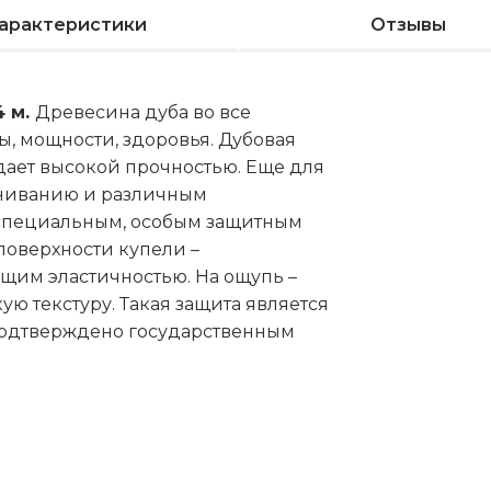
арактеристики
Отзывы
4 м.
Древесина дуба во все
, мощности, здоровья. Дубовая
адает высокой прочностью. Еще для
агниванию и различным
 специальным, особым защитным
оверхности купели –
ющим эластичностью. На ощупь –
ю текстуру. Такая защита является
подтверждено государственным