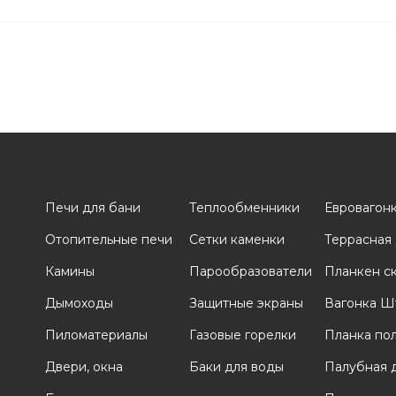
Печи для бани
Теплообменники
Евровагон
Отопительные печи
Сетки каменки
Террасная
и
Камины
Парообразователи
Планкен с
Дымоходы
Защитные экраны
Вагонка Ш
Пиломатериалы
Газовые горелки
Планка по
Двери, окна
Баки для воды
Палубная 