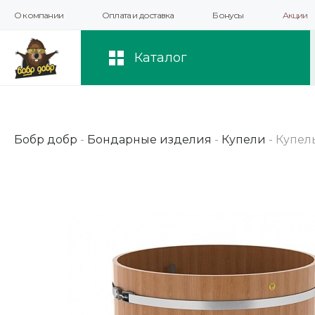
О компании
Оплата и доставка
Бонусы
Акции
Мы используем файлы cookie и другие 
повышения качества рекомендаций и 
Каталог
Бобр добр
-
Бондарные изделия
-
Купели
-
Купель