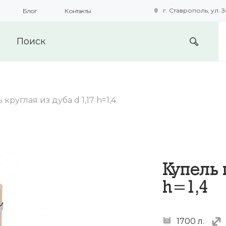
г. Ставрополь, ул. З
Блог
Контакты
подобные технологии для получения данных с целью сбора с
предоставления вам возможности персонализированного про
 круглая из дуба d 1,17 h=1,4
Купель 
h=1,4
1700 л.