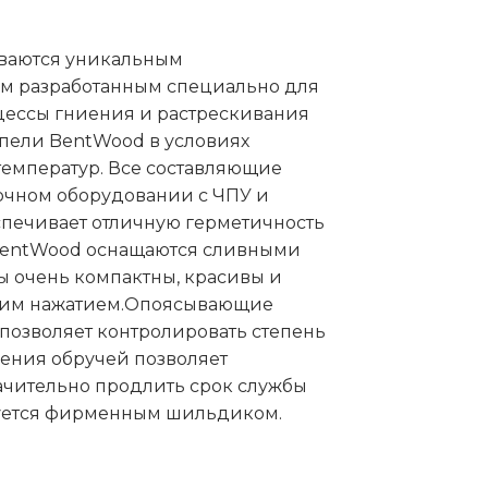
ываются уникальным
ом разработанным специально для
цессы гниения и растрескивания
упели BentWood в условиях
емператур. Все составляющие
очном оборудовании с ЧПУ и
еспечивает отличную герметичность
BentWood оснащаются сливными
ы очень компактны, красивы и
дним нажатием.Опоясывающие
позволяет контролировать степень
жения обручей позволяет
ачительно продлить срок службы
уется фирменным шильдиком.