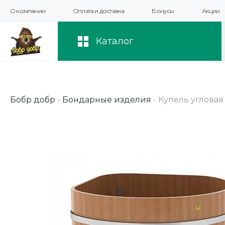
О компании
Оплата и доставка
Бонусы
Акции
Мы используем файлы cookie и другие 
повышения качества рекомендаций и 
Каталог
Бобр добр
-
Бондарные изделия
-
Купель угловая и