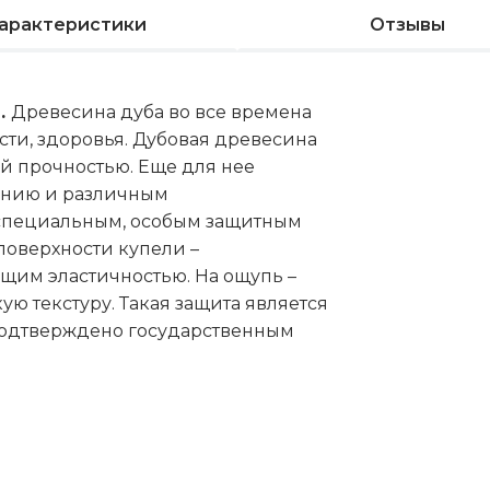
арактеристики
Отзывы
м.
Древесина дуба во все времена
ти, здоровья. Дубовая древесина
ой прочностью. Еще для нее
ванию и различным
 специальным, особым защитным
оверхности купели –
ющим эластичностью. На ощупь –
ю текстуру. Такая защита является
подтверждено государственным