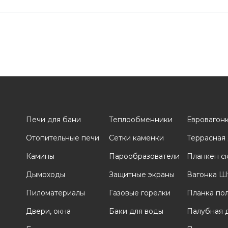
Печи для бани
Теплообменники
Евровагон
Отопительные печи
Сетки каменки
Террасная
и
Камины
Парообразователи
Планкен с
Дымоходы
Защитные экраны
Вагонка Ш
Пиломатериалы
Газовые горелки
Планка по
Двери, окна
Баки для воды
Палубная 