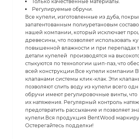
Только качественные материалы.
Регулируемые обручи.
Все купели, изготовленные из дуба, покр
запатентованным полиуретановым состав
нашей компании, который исключает про
древесины, что позволяет использовать к
повышенной влажности и при перепадах т
детали купелей производятся на высокот
стыкуются по технологии шип-паз, что об
всей конструкции.Все купели компании 
клапанами системы клик-клак. Эти клапан
позволяют слить воду из купели всего о
обручи имеют регулировочные винты, что 
их натяжения. Регулярный контроль натя
предотвратить рассыхание и позволяет зн
купели.Вся продукция BentWood маркир
Остерегайтесь подделки!