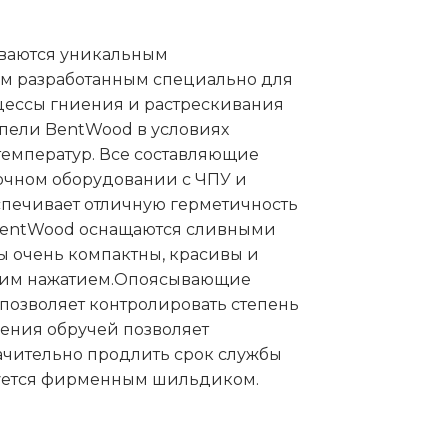
ываются уникальным
ом разработанным специально для
цессы гниения и растрескивания
упели BentWood в условиях
емператур. Все составляющие
очном оборудовании с ЧПУ и
еспечивает отличную герметичность
BentWood оснащаются сливными
ы очень компактны, красивы и
дним нажатием.Опоясывающие
позволяет контролировать степень
жения обручей позволяет
ачительно продлить срок службы
уется фирменным шильдиком.