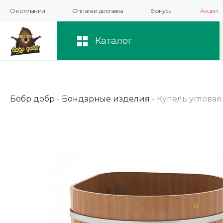
О компании
Оплата и доставка
Бонусы
Акции
Мы используем файлы cookie и другие 
повышения качества рекомендаций и 
Каталог
Бобр добр
-
Бондарные изделия
-
Купель угловая и