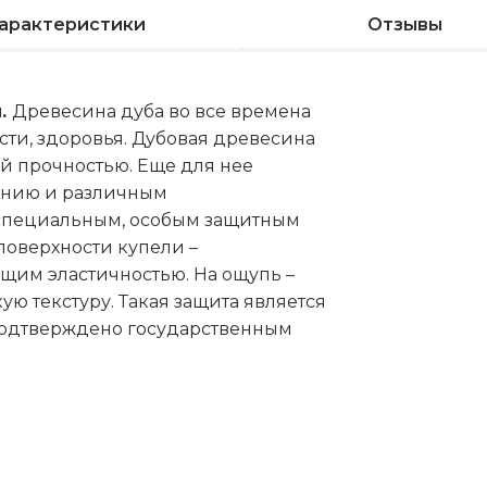
арактеристики
Отзывы
м.
Древесина дуба во все времена
ти, здоровья. Дубовая древесина
ой прочностью. Еще для нее
ванию и различным
 специальным, особым защитным
оверхности купели –
ющим эластичностью. На ощупь –
ю текстуру. Такая защита является
подтверждено государственным