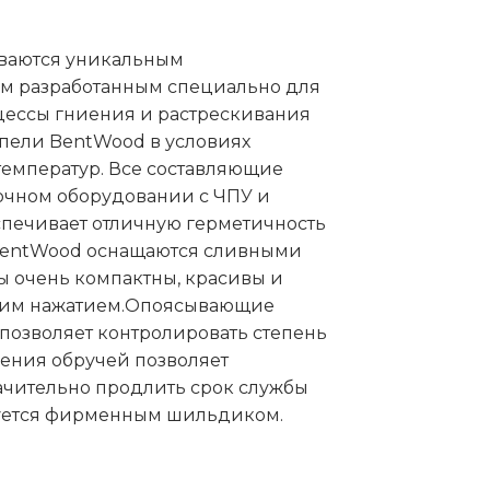
ываются уникальным
ом разработанным специально для
цессы гниения и растрескивания
упели BentWood в условиях
емператур. Все составляющие
очном оборудовании с ЧПУ и
еспечивает отличную герметичность
BentWood оснащаются сливными
ы очень компактны, красивы и
дним нажатием.Опоясывающие
позволяет контролировать степень
жения обручей позволяет
ачительно продлить срок службы
уется фирменным шильдиком.