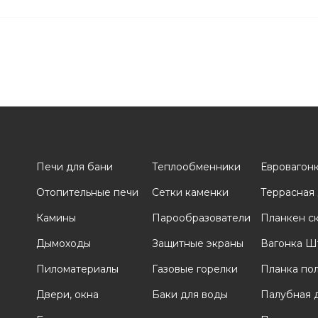
Печи для бани
Теплообменники
Евровагон
Отопительные печи
Сетки каменки
Террасная
и
Камины
Парообразователи
Планкен с
Дымоходы
Защитные экраны
Вагонка Ш
Пиломатериалы
Газовые горелки
Планка по
Двери, окна
Баки для воды
Палубная 