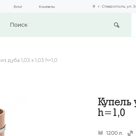
г. Ставрополь, ул. З
Блог
Контакты
подобные технологии для получения данных с целью сбора с
предоставления вам возможности персонализированного про
з дуба 1,03 х 1,03 h=1,0
Купель 
h=1,0
1200 л.