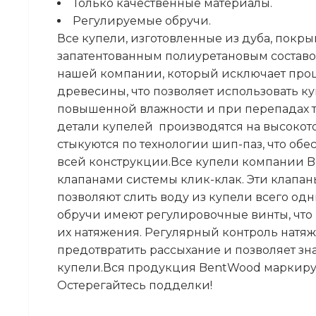
Только качественные материалы.
Регулируемые обручи.
Все купели, изготовленные из дуба, покр
запатентованным полиуретановым состав
нашей компании, который исключает про
древесины, что позволяет использовать к
повышенной влажности и при перепадах т
детали купелей производятся на высокот
стыкуются по технологии шип-паз, что об
всей конструкции.Все купели компании 
клапанами системы клик-клак. Эти клапан
позволяют слить воду из купели всего о
обручи имеют регулировочные винты, что 
их натяжения. Регулярный контроль натя
предотвратить рассыхание и позволяет зн
купели.Вся продукция BentWood маркир
Остерегайтесь подделки!