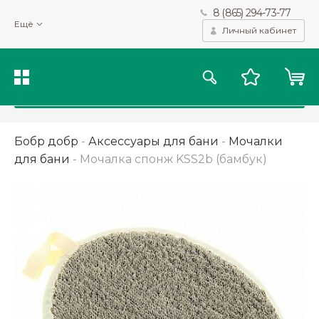
8 (865) 294-73-77
Мы используем файлы cookie и другие подобные технологии
Ещё
для получения данных с целью сбора статистики, повышения
Личный кабинет
качества рекомендаций и предоставления вам возможности
персонализированного просмотра.
Подробнее
Принять
Бобр добр
-
Аксессуары для бани
-
Мочалки
для бани
-
Мочалка спонж KSS2b (бамбук)