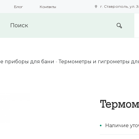
г. Ставрополь, ул. З
Блог
Контакты
подобные технологии для получения данных с целью сбора с
предоставления вам возможности персонализированного про
е приборы для бани
-
Термометры и гигрометры дл
Термом
Наличие уто