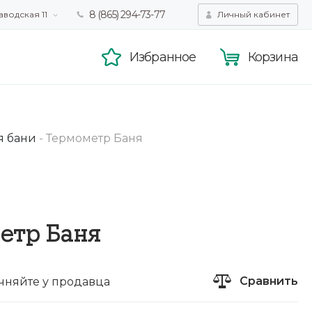
8 (865) 294-73-77
аводская 11
Личный кабинет
татистики,
Принять
смотра.
Подробнее
Избранное
Корзина
я бани
-
Термометр Баня
етр Баня
Сравнить
чняйте у продавца