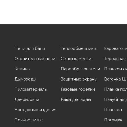
Печи для бани
Теплообменники
Евровагон
Отопительные печи
Сетки каменки
Террасная
и
Камины
Парообразователи
Планкен с
Дымоходы
Защитные экраны
Вагонка Ш
Пиломатериалы
Газовые горелки
Планка по
Двери, окна
Баки для воды
Палубная 
Бондарные изделия
Планкен
Печное литье
Погонаж